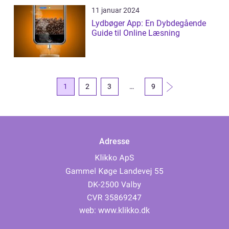
11 januar 2024
Lydbøger App: En Dybdegående
Guide til Online Læsning
1
2
3
…
9
Adresse
web:
www.klikko.dk