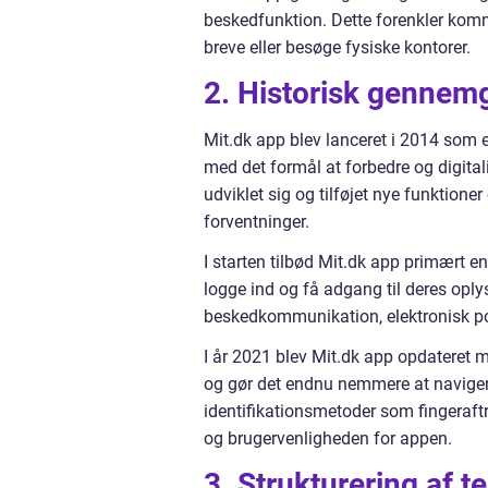
beskedfunktion. Dette forenkler komm
breve eller besøge fysiske kontorer.
2. Historisk gennemg
Mit.dk app blev lanceret i 2014 som et
med det formål at forbedre og digital
udviklet sig og tilføjet nye funktio
forventninger.
I starten tilbød Mit.dk app primært en 
logge ind og få adgang til deres oplys
beskedkommunikation, elektronisk pos
I år 2021 blev Mit.dk app opdateret m
og gør det endnu nemmere at navigere
identifikationsmetoder som fingeraft
og brugervenligheden for appen.
3. Strukturering af t