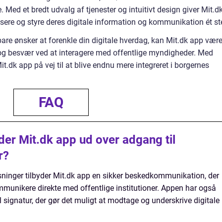
e. Med et bredt udvalg af tjenester og intuitivt design giver Mit.d
isere og styre deres digitale information og kommunikation ét st
bare ønsker at forenkle din digitale hverdag, kan Mit.dk app vær
id og besvær ved at interagere med offentlige myndigheder. Med
it.dk app på vej til at blive endnu mere integreret i borgernes
FAQ
yder Mit.dk app ud over adgang til
r?
sninger tilbyder Mit.dk app en sikker beskedkommunikation, der
mmunikere direkte med offentlige institutioner. Appen har også
l signatur, der gør det muligt at modtage og underskrive digitale