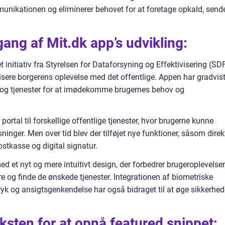
unikationen og eliminerer behovet for at foretage opkald, send
ang af Mit.dk app’s udvikling:
 initiativ fra Styrelsen for Dataforsyning og Effektivisering (SD
isere borgerens oplevelse med det offentlige. Appen har gradvis
ner og tjenester for at imødekomme brugernes behov og
portal til forskellige offentlige tjenester, hvor brugerne kunne
ninger. Men over tid blev der tilføjet nye funktioner, såsom direk
tkasse og digital signatur.
ed et nyt og mere intuitivt design, der forbedrer brugeroplevelse
 og finde de ønskede tjenester. Integrationen af biometriske
ryk og ansigtsgenkendelse har også bidraget til at øge sikkerhe
eksten for at opnå featured snippet: