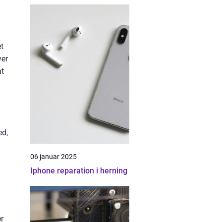
et
ver
at
ed,
06 januar 2025
Iphone reparation i herning
r