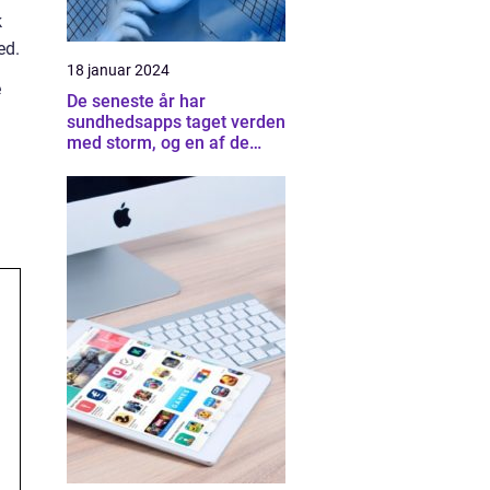
k
ed.
18 januar 2024
e
De seneste år har
sundhedsapps taget verden
med storm, og en af de
mest populære og
innovative apps på
markedet er Minsundhed
App Android