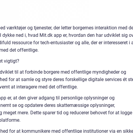
ed værktøjer og tjenester, der letter borgernes interaktion med d
l dykke ned i, hvad Mit.dk app er, hvordan den har udviklet sig o
uld ressource for tech-entusiaster og alle, der er interesseret i 
 med det offentlige.
t vigtigt?
udviklet til at forbinde borgere med offentlige myndigheder og
ed for at samle og styre deres forskellige digitale services ét st
emt at interagere med det offentlige.
pp er, at den giver adgang til personlige oplysninger og
 nemt se og opdatere deres skattemæssige oplysninger,
g meget mere. Dette sparer tid og reducerer behovet for at logge
 platforme.
hed for at kommunikere med offentlige institutioner via en sikke