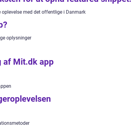
ale oplevelse med det offentlige i Danmark
p?
ige oplysninger
g af Mit.dk app
 appen
geroplevelsen
kationsmetoder