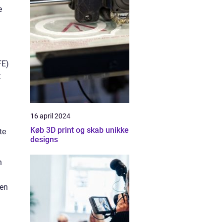
e
FE)
t
16 april 2024
Køb 3D print og skab unikke
te
designs
n
den