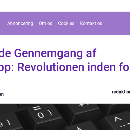
Annoncering
Om os
Cookies
Kontakt os
de Gennemgang af
p: Revolutionen inden fo
redaktio
en