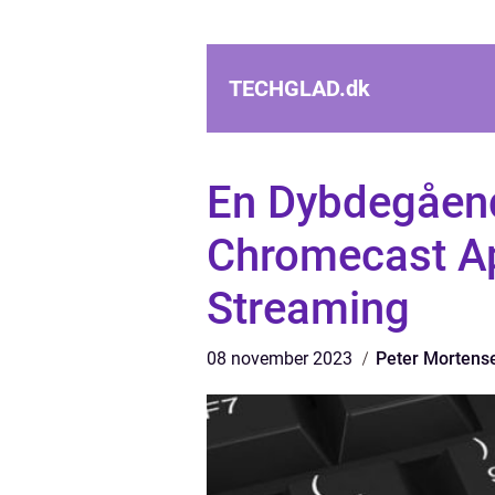
TECHGLAD.
dk
En Dybdegåen
Chromecast Ap
Streaming
08 november 2023
Peter Mortens