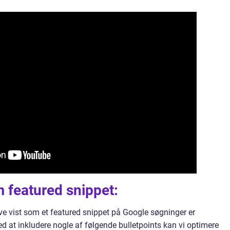
featured snippet:
ve vist som et featured snippet på Google søgninger er
ed at inkludere nogle af følgende bulletpoints kan vi optimere