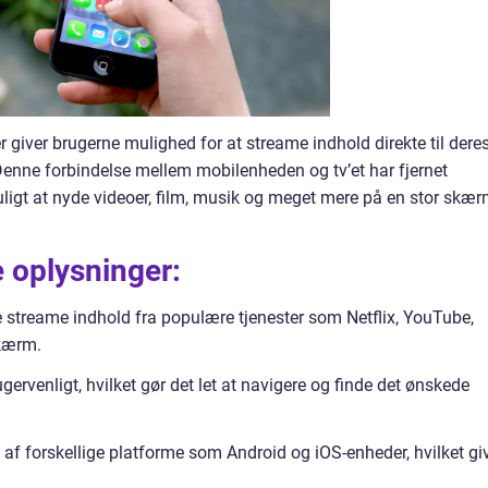
 giver brugerne mulighed for at streame indhold direkte til deres
enne forbindelse mellem mobilenheden og tv’et har fjernet
uligt at nyde videoer, film, musik og meget mere på en stor skær
e oplysninger:
treame indhold fra populære tjenester som Netflix, YouTube,
skærm.
gervenligt, hvilket gør det let at navigere og finde det ønskede
f forskellige platforme som Android og iOS-enheder, hvilket gi