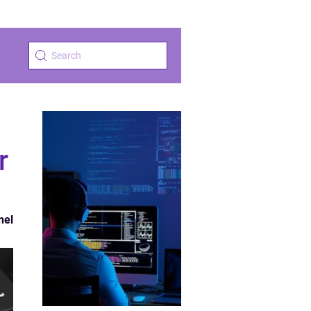
r
nel