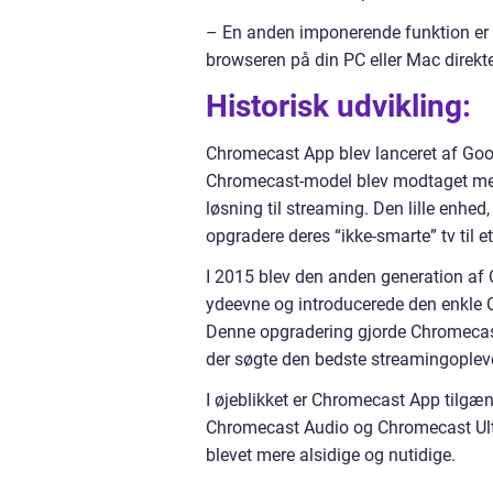
– En anden imponerende funktion er m
browseren på din PC eller Mac direkte
Historisk udvikling:
Chromecast App blev lanceret af Goog
Chromecast-model blev modtaget med 
løsning til streaming. Den lille enhed
opgradere deres “ikke-smarte” tv til et
I 2015 blev den anden generation af 
ydeevne og introducerede den enkle 
Denne opgradering gjorde Chromecast 
der søgte den bedste streamingoplev
I øjeblikket er Chromecast App tilgæ
Chromecast Audio og Chromecast Ultr
blevet mere alsidige og nutidige.