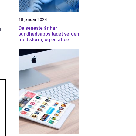
18 januar 2024
De seneste år har
l
sundhedsapps taget verden
med storm, og en af de
mest populære og
innovative apps på
markedet er Minsundhed
App Android