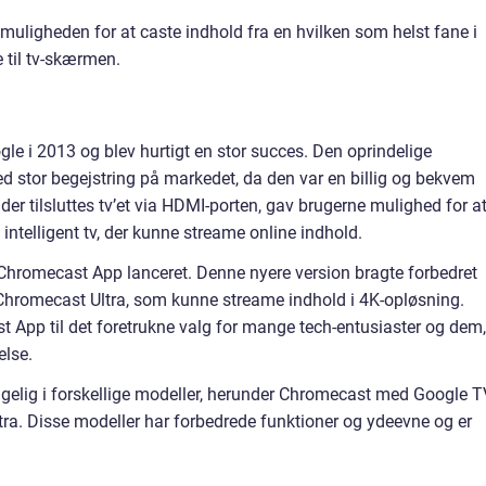
uligheden for at caste indhold fra en hvilken som helst fane i
 til tv-skærmen.
le i 2013 og blev hurtigt en stor succes. Den oprindelige
stor begejstring på markedet, da den var en billig og bekvem
, der tilsluttes tv’et via HDMI-porten, gav brugerne mulighed for a
 intelligent tv, der kunne streame online indhold.
Chromecast App lanceret. Denne nyere version bragte forbedret
Chromecast Ultra, som kunne streame indhold i 4K-opløsning.
App til det foretrukne valg for mange tech-entusiaster og dem,
else.
ngelig i forskellige modeller, herunder Chromecast med Google T
a. Disse modeller har forbedrede funktioner og ydeevne og er