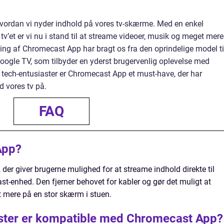
hvordan vi nyder indhold på vores tv-skærme. Med en enkel
v’et er vi nu i stand til at streame videoer, musik og meget mere
kling af Chromecast App har bragt os fra den oprindelige model ti
gle TV, som tilbyder en yderst brugervenlig oplevelse med
tech-entusiaster er Chromecast App et must-have, der har
d vores tv på.
FAQ
App?
der giver brugerne mulighed for at streame indhold direkte til
t-enhed. Den fjerner behovet for kabler og gør det muligt at
t mere på en stor skærm i stuen.
ester er kompatible med Chromecast App?