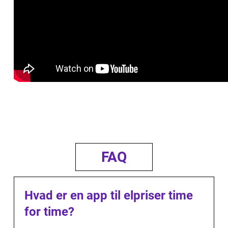
FAQ
Hvad er en app til elpriser time
for time?